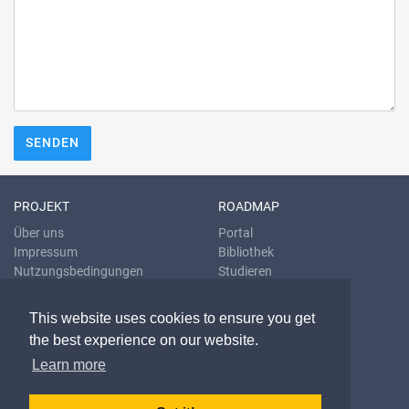
SENDEN
PROJEKT
ROADMAP
Über uns
Portal
Impressum
Bibliothek
Nutzungsbedingungen
Studieren
Datenschutzrichtlinien
Übersetzen
Blog
This website uses cookies to ensure you get
the best experience on our website.
KONTAKT & HILFE
Learn more
E-Mail
Fragen & Antworten
Problem melden