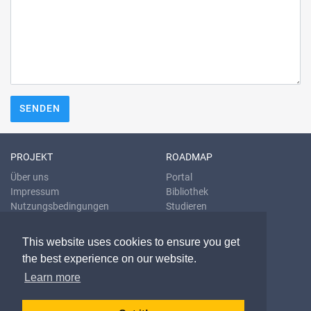
SENDEN
PROJEKT
ROADMAP
Über uns
Portal
Impressum
Bibliothek
Nutzungsbedingungen
Studieren
Datenschutzrichtlinien
Übersetzen
Blog
This website uses cookies to ensure you get
the best experience on our website.
KONTAKT & HILFE
Learn more
E-Mail
Fragen & Antworten
Problem melden