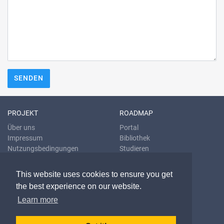
SENDEN
PROJEKT
ROADMAP
Über uns
Portal
Impressum
Bibliothek
Nutzungsbedingungen
Studieren
Datenschutzrichtlinien
Übersetzen
Blog
This website uses cookies to ensure you get
the best experience on our website.
KONTAKT & HILFE
Learn more
E-Mail
Fragen & Antworten
Problem melden