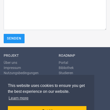
SENDEN
PROJEKT
ROADMAP
Über uns
Portal
Impressum
Bibliothek
Nutzungsbedingungen
Studieren
Datenschutzrichtlinien
Übersetzen
Blog
This website uses cookies to ensure you get
the best experience on our website.
KONTAKT & HILFE
Learn more
E-Mail
Fragen & Antworten
Problem melden