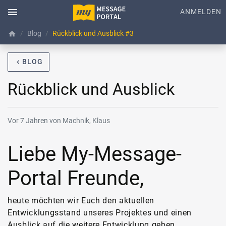
menu
ANMELDEN
Blog
Rückblick und Ausblick #3
home
BLOG
navigate_before
Rückblick und Ausblick
Vor 7 Jahren von Machnik, Klaus
Liebe My-Message-
Portal Freunde,
heute möchten wir Euch den aktuellen
Entwicklungsstand unseres Projektes und einen
Ausblick auf die weitere Entwicklung geben.