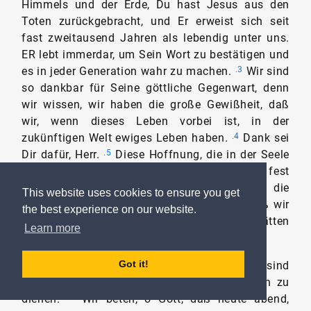
Himmels und der Erde, Du hast Jesus aus den
Toten zurückgebracht, und Er erweist sich seit
fast zweitausend Jahren als lebendig unter uns.
ER lebt immerdar, um Sein Wort zu bestätigen und
es in jeder Generation wahr zu machen.
Wir sind
.3
so dankbar für Seine göttliche Gegenwart, denn
wir wissen, wir haben die große Gewißheit, daß
wir, wenn dieses Leben vorbei ist, in der
zukünftigen Welt ewiges Leben haben.
Dank sei
.4
Dir dafür, Herr.
Diese Hoffnung, die in der Seele
.5
verankert ist, bleibt auch in Zeiten des Sturms fest
und sicher.
Wenn die Stürme toben und die
.6
This website uses cookies to ensure you get
großen Wellen kommen, dann spüren wir, daß wir
the best experience on our website.
durch den Glauben an Ihn jede Woge glätten
Learn more
können.
Got it!
O Gott, hilf uns heute abend, denn wir sind
2
.1
gekommen, um den Kranken und Bedürftigen zu
dienen.
Wir beten, o Gott, daß heute abend,
.2