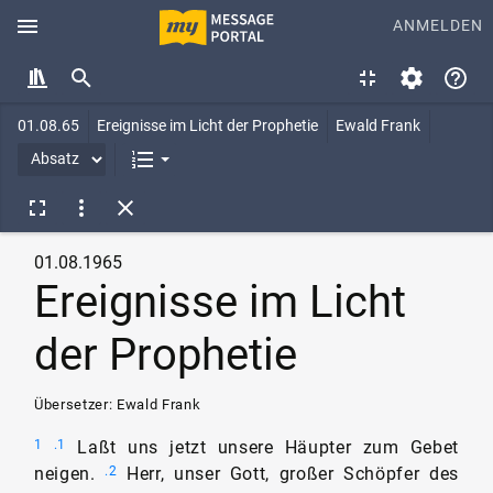
menu
ANMELDEN
01.08.65
Ereignisse im Licht der Prophetie
Ewald Frank
01.08.1965
Ereignisse im Licht
der Prophetie
Übersetzer: Ewald Frank
Laßt uns jetzt unsere Häupter zum Gebet
1
.1
neigen.
Herr, unser Gott, großer Schöpfer des
.2